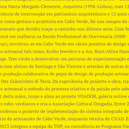
Ana Marta Morgado Clemente, Arquiteta (1998-Lisboa), com 1
riência de intervenção em património arquitetónico e 12 anos
de como gestora e projetista em Cabo Verde, foi nos campos do
tesanato que decidiu traçar o caminho nos últimos anos. Com 
ional em joalharia na Escola Profissional de Ourivesaria (2000-
r), envolveu-se em Cabo Verde em vários projetos de design 
o artesanal tais como, Krobo Jewelery e a Ass. Born:Africa Ha
nge. Tem vindo a desenvolver um percurso de experimentação 
o com oleiros de Santiago e São Vicente e artesãos de outras ár
 e produção colaborativa de peças de design de produção artesa
 Dez Grãozinhos di Terra. Da experiência de projecto e obra, tra
o artesanal o método do processo criativo e da paixão pelo sabe
 deita mãos, corpo e alma ao projeto VOADOR, galeria online 
es cabo-verdianos e cria a Associação Cultural Dzagadja. Entre 
ordenou o projecto de implementação do sistema integrado de
rio do artesanato de Cabo Verde, enquanto técnica do CNAD. E
2023 integrou a equipa da THP, na consultoria ao Programa Na