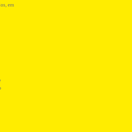
ios, em
e
o