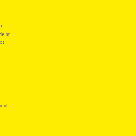
os
delar
pos
sual