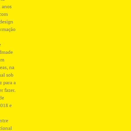
2 anos
 com
 design
formação
e
ndmade
em
eas, na
nal sob
z para a
r fazer.
de
2018 e
ntre
cional