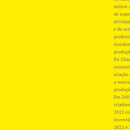
online 
de expe
ativida
e do ar
profiss
Gondoma
produçã
for Cha
conjunt
criação
a marca
produçã
Em 2001
criador
2022 co
Inventá
2022 e 