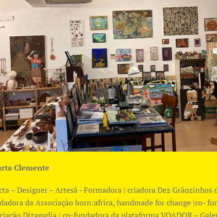
rta Clemente
cta – Designer – Artesã - Formadora | criadora Dez Grãozinhos d
ndadora da Associação born:africa, handmade for change |co- f
ciação Dizagadja | co-fundadora da plataforma VOADOR – Gale