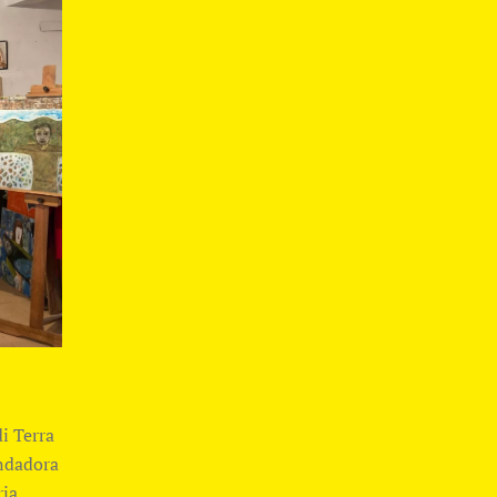
i Terra
undadora
ria