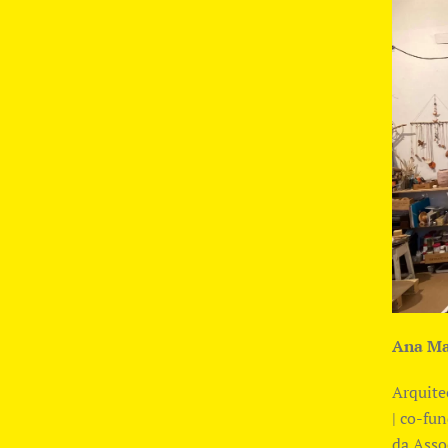
Ana Ma
Arquite
| co-fu
da Asso