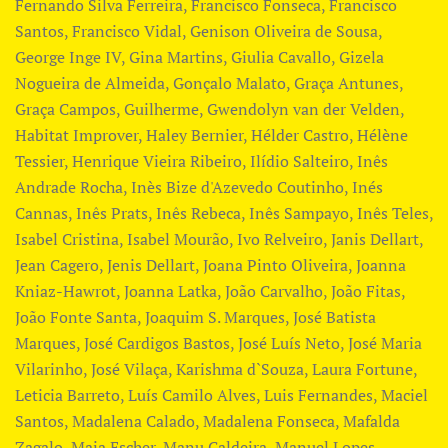
Fernando Silva Ferreira, Francisco Fonseca, Francisco
Santos, Francisco Vidal, Genison Oliveira de Sousa,
George Inge IV, Gina Martins, Giulia Cavallo, Gizela
Nogueira de Almeida, Gonçalo Malato, Graça Antunes,
Graça Campos, Guilherme, Gwendolyn van der Velden,
Habitat Improver, Haley Bernier, Hélder Castro, Hélène
Tessier, Henrique Vieira Ribeiro, Ilídio Salteiro, Inês
Andrade Rocha, Inès Bize d'Azevedo Coutinho, Inés
Cannas, Inês Prats, Inês Rebeca, Inês Sampayo, Inês Teles,
Isabel Cristina, Isabel Mourão, Ivo Relveiro, Janis Dellart,
Jean Cagero, Jenis Dellart, Joana Pinto Oliveira, Joanna
Kniaz-Hawrot, Joanna Latka, João Carvalho, João Fitas,
João Fonte Santa, Joaquim S. Marques, José Batista
Marques, José Cardigos Bastos, José Luís Neto, ​José Maria
Vilarinho, José Vilaça, Karishma d`Souza, Laura Fortune,
Leticia Barreto, Luís Camilo Alves, Luis Fernandes, Maciel
Santos, Madalena Calado, Madalena Fonseca, Mafalda
Zagalo, Maja Escher, Manu Caldeira, ​Manuel Lopes,