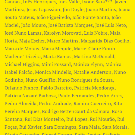
Cannas, Inês Henriques, Ines Valle, Ivone Sara???, Javier
Martinez, Jesus Lapassion, Jim Doyle, Joana Martins, Joana
Souto Mateus, João Figueiredo, João Fonte Santa, João
Maciel, João Mouro, José Batista Marques, José Luís Neto,
José Nuno Lamas, Karolyn Morovati, Luis Nobre, Maia
Horta, Maja Escher, Marco Martins, Margarida Dias Coelho,
Maria de Morais, Maria Meijide, Marie-Claire Fiorio,
Marlene Teixeira, Marta Ramos, Martina McDonald,
Michael Higgins, Mimi Fossard, Mónica Flynn, Mónica
Isabel Falcão, Monica Mindelis, Natalie Anderson, Nuno
Godinho, Nuno Gueifão, Nuno Rodrigues da Sousa,
Orlando Franco, Pablo Barreiro, Patrícia Mendonça,
Patrícia Nazaré Barbosa, Paulo Fernandes, Pedro Aires,
Pedro Almeida, Pedro Andrade, Ramiro Guerreiro, Rita
Pereira Marques, Rodrigo Bettencourt da Câmara, Rosa
Santana, Rui Dias Monteiro, Rui Lopes, Rui Mourão, Rui
Poças, Rui Xavier, Sara Domingos, Sara Maia, Sara Morais,
Sérgio Carronha, Sinead Curran, Sofia Aguiar, Stefania